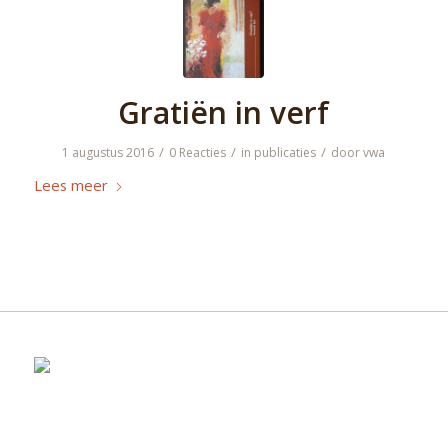
Gratiën in verf
/
/
/
1 augustus 2016
0 Reacties
in
publicaties
door
vwa
Lees meer